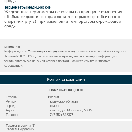
среды.
Термометры медицинские
Жидкостные термометры основаны на принципе изменения
объёма жидкости, которая залита в термометр (обычно это
спирт или ртуть), при изменении температуры окружающей
среды.
Внимание!
Информация по
Термометры медицинские
предоставлена компанией-поставщиком
Тюмень-РОКС, ООО. Для того, чтобы получить дополнительную информацию,
узнать актуальную цену или условия постаки, нажмите ссылку «
Отправить
сообщение
».
Контакты компании
Тюмень-РОКС, ООО
Страна
Россия
Регион
Тюменская область
Город
Тюмень
Адрес
Тюмень, ул. Малыгина, 59/15
Телефон
+7 (3452) 342373
Товары и услуги (3)
Разделы и рубрики