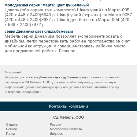
Молодежная серия "Марта" цвет дуббеленый
Цоколь (оба варианта в комплекте) Шкаф узкий шт.Марта 005
(420 х 448 х 2400)6643 р. Шкаф узкий (зеркало) шт.Марта 005Z
(420 х 448 х 2400)8937 р. Шкаф для белья шт.Марта 004 (420
х 588 х 2400)7872 р
серия Динамика цвет ольха/бежевый
Мебель серии Динамика позволяет экспериментировать с
дизайном, легко перестраивать рабочее пространство за счет
мобильной конструкции и совершенствовать рабочее место
для продуктивной работы. Главное
Внимание!
Информация по
серия Дипломат цвет дуб венге
предоставлена компанией-
поставщиком СД Мебель, ООО. Для того, чтобы получить дополнительную
информацию, узнать актуальную цену или условия постаки, нажмите ссылку
«
Отправить сообщение
».
Контакты компании
СД Мебель, ООО
Страна
Россия
Регион
Московская область
Город
Дедовск