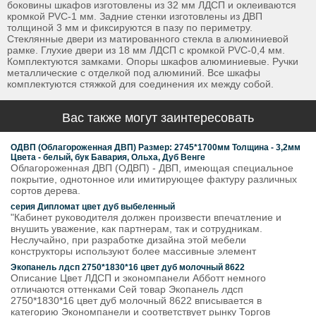
боковины шкафов изготовлены из 32 мм ЛДСП и оклеиваются
кромкой PVC-1 мм. Задние стенки изготовлены из ДВП
толщиной 3 мм и фиксируются в пазу по периметру.
Стеклянные двери из матированного стекла в алюминиевой
рамке. Глухие двери из 18 мм ЛДСП с кромкой PVC-0,4 мм.
Комплектуются замками. Опоры шкафов алюминиевые. Ручки
металлические с отделкой под алюминий. Все шкафы
комплектуются стяжкой для соединения их между собой.
Вас также могут заинтересовать
ОДВП (Облагороженная ДВП) Размер: 2745*1700мм Толщина - 3,2мм
Цвета - белый, бук Бавария, Ольха, Дуб Венге
Облагороженная ДВП (ОДВП) - ДВП, имеющая специальное
покрытие, однотонное или имитирующее фактуру различных
сортов дерева.
серия Дипломат цвет дуб выбеленный
"Кабинет руководителя должен произвести впечатление и
внушить уважение, как партнерам, так и сотрудникам.
Неслучайно, при разработке дизайна этой мебели
конструкторы используют более массивные элемент
Экопанель лдсп 2750*1830*16 цвет дуб молочный 8622
Описание Цвет ЛДСП и экономпанели Абботт немного
отличаются оттенками Сей товар Экопанель лдсп
2750*1830*16 цвет дуб молочный 8622 вписывается в
категорию Экономпанели и соответствует рынку Торгов