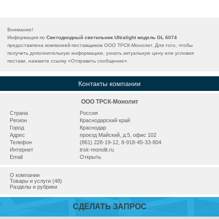
Внимание!
Информация по
Светодиодный светильник Ultralight модель GL 6074
предоставлена компанией-поставщиком ООО ТРСК-Монолит. Для того, чтобы
получить дополнительную информацию, узнать актуальную цену или условия
постаки, нажмите ссылку «
Отправить сообщение
».
Контакты компании
ООО ТРСК-Монолит
Страна
Россия
Регион
Краснодарский край
Город
Краснодар
Адрес
проезд Майский, д.5, офис 102
Телефон
(861) 228-19-12, 8-918-45-33-804
Интернет
trsk-monolit.ru
Email
Открыть
О компании
Товары и услуги (48)
Разделы и рубрики
СДЕЛАТЬ ЗАПРОС