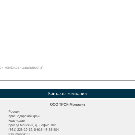
ой конфиденциальности"
Контакты компании
ООО ТРСК-Монолит
Россия
Краснодарский край
Краснодар
проезд Майский, д.5, офис 102
(861) 228-19-12, 8-918-45-33-804
trsk-monolit.ru