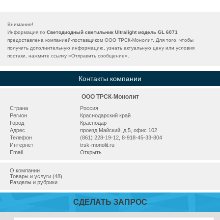
Внимание!
Информация по
Светодиодный светильник Ultralight модель GL 6071
предоставлена компанией-поставщиком ООО ТРСК-Монолит. Для того, чтобы
получить дополнительную информацию, узнать актуальную цену или условия
постаки, нажмите ссылку «
Отправить сообщение
».
Контакты компании
ООО ТРСК-Монолит
Страна
Россия
Регион
Краснодарский край
Город
Краснодар
Адрес
проезд Майский, д.5, офис 102
Телефон
(861) 228-19-12, 8-918-45-33-804
Интернет
trsk-monolit.ru
Email
Открыть
О компании
Товары и услуги (48)
Разделы и рубрики
СДЕЛАТЬ ЗАПРОС