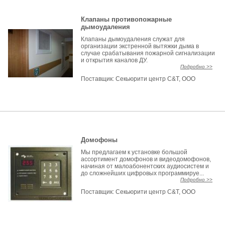
Клапаны противопожарные
дымоудаления
Клапаны дымоудаления служат для
организации экстренной вытяжки дыма в
случае срабатывания пожарной сигнализации
и открытия каналов ДУ.
Подробно >>
Поставщик:
Секьюрити центр С&Т, ООО
Домофоны
Мы предлагаем к установке большой
ассортимент домофонов и видеодомофонов,
начиная от малоабонентских аудиосистем и
до сложнейших цифровых программируе...
Подробно >>
Поставщик:
Секьюрити центр С&Т, ООО