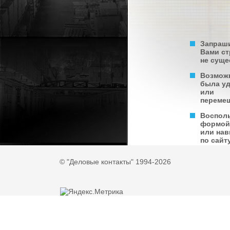
Запраш
Вами с
не суще
Возмож
была у
или
переме
Воспол
формой
или нав
по сайту
© "Деловые контакты" 1994-2026